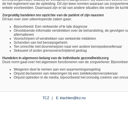
de het reglement van de opleiding. Dit zijn twee normen waaraan uw zorgverlen
enkele voorbeelden. Daarnaast zijn er tal van andere situaties die onder de tuch
Zorgvuldig handelen ten opzichte van de patiënt of zijn naasten
Dit kan over zeer uiteenlopende zaken gaan.
Bijvoorbeeld: Een verkeerde of te late diagnose
Onvoldoende informatie verstrekken over de behandeling, de gevolgen v
alternatieven
Voorschrijven of verstrekken van verkeerde middelen
Schenden van het beroepsgeheim
Ten onrechte niet doorverwijzen naar een andere beroepsbeoefenaar
Seksueel of ander grensoverschrijdend gedrag
Handelen in algemeen belang van de individuele gezondheidszorg
Deze norm gaat over het algemeen functioneren van de zorgverlener. Bijvoorbee
Weigeren deel te nemen aan een waarnemingsregeling
Onjuist declareren van rekeningen bij een ziektekostenverzekeraar
Onjuist optreden in de media, bijvoorbeeld het onnodig creëren van onrus
TCZ |
E: klachten@tcz.nu