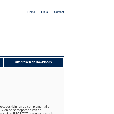
Home
Links
Contact
Uitspraken en Downloads
oepscodes) binnen de complementaire
Z/TCZ en de beroepscode van de
het naast de RBCZ/TCZ beroepscode ook