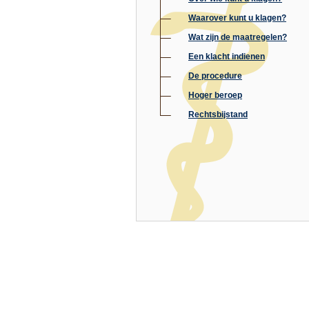
Waarover kunt u klagen?
Wat zijn de maatregelen?
Een klacht indienen
De procedure
Hoger beroep
Rechtsbijstand