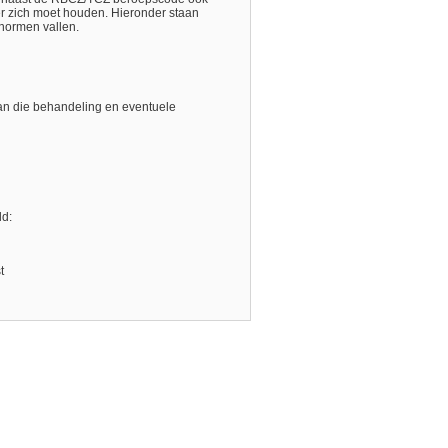
er zich moet houden. Hieronder staan
tnormen vallen.
an die behandeling en eventuele
ld:
t